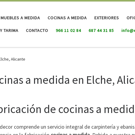
MUEBLES A MEDIDA
COCINAS A MEDIDA
EXTERIORES
OFI
Y TARIMA
CONTACTO
966 11 02 84
687 44 31 85
info@
lche, Alicante
cinas a medida en Elche, Ali
bricación de cocinas a medida
ecor comprende un servicio integral de carpintería y ebanis
encia en la fabricación
cocinas a medida.
Debido a nuestra p