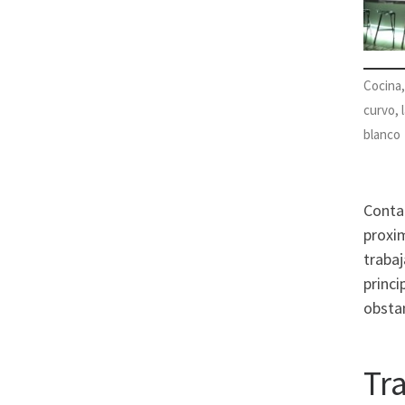
Cocina
curvo, 
blanco
Conta
proxi
trabaj
princi
obstan
Tr