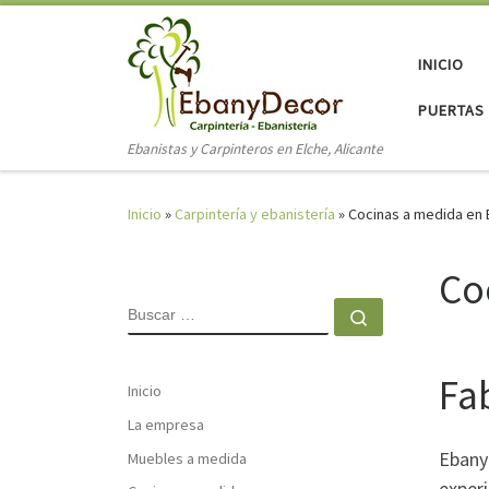
Saltar al contenido
INICIO
PUERTAS 
Ebanistas y Carpinteros en Elche, Alicante
Inicio
»
Carpintería y ebanistería
»
Cocinas a medida en E
Co
BUSCAR
Buscar …
Fa
Inicio
La empresa
Ebanyd
Muebles a medida
experi