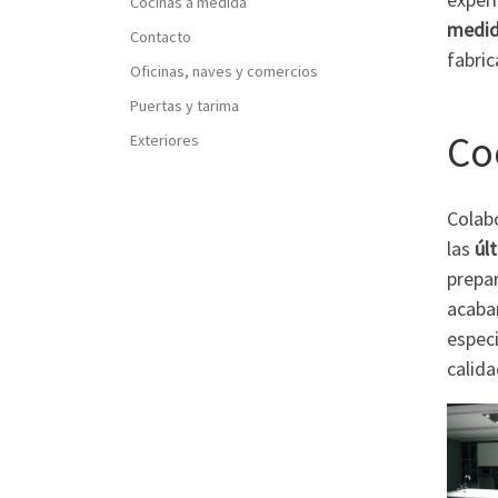
Cocinas a medida
medida
Contacto
fabric
Oficinas, naves y comercios
Puertas y tarima
Co
Exteriores
Colab
las
úl
prepar
acaba
especi
calid