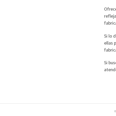
Ofrece
refle
fabric
Si lo 
ellas 
fabric
Si bu
atend
E
Temujin.es