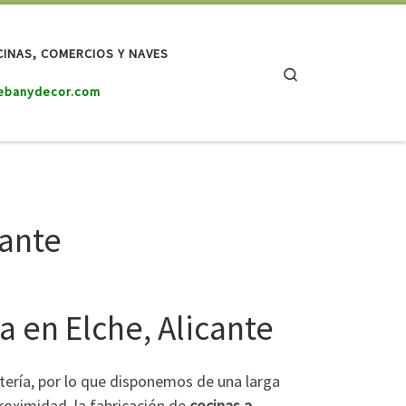
CINAS, COMERCIOS Y NAVES
Search
ebanydecor.com
cante
 en Elche, Alicante
tería, por lo que disponemos de una larga
roximidad, la fabricación de
cocinas a