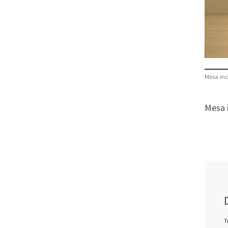
Mesa in
Mesa 
T