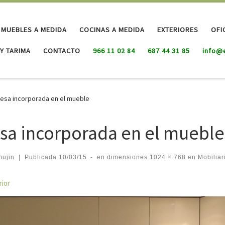
MUEBLES A MEDIDA
COCINAS A MEDIDA
EXTERIORES
OFI
Y TARIMA
CONTACTO
966 11 02 84
687 44 31 85
info@
esa incorporada en el mueble
sa incorporada en el mueble
mujin
|
Publicada
10/03/15
-
en dimensiones
1024 × 768
en
Mobiliar
egación de imágenes
rior