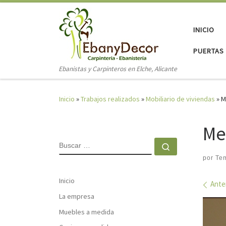
Saltar al contenido
INICIO
PUERTAS 
Ebanistas y Carpinteros en Elche, Alicante
Inicio
»
Trabajos realizados
»
Mobiliario de viviendas
»
M
Me
BUSCAR
Buscar …
por
Te
Inicio
Nav
Ante
La empresa
Muebles a medida